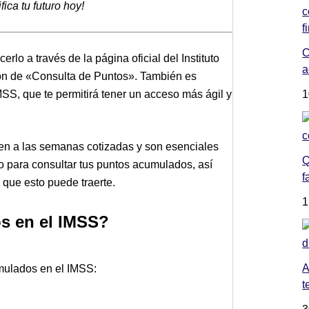
ica tu futuro hoy!
C
erlo a través de la página oficial del Instituto
a
ón de «Consulta de Puntos». También es
IMSS, que te permitirá tener un acceso más ágil y
1
en a las semanas cotizadas y son esenciales
Q
do para consultar tus puntos acumulados, así
f
que esto puede traerte.
1
s en el IMSS?
A
umulados en el IMSS:
t