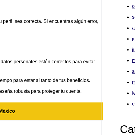
o
s
perfil sea correcta. Si encuentras algún error,
a
j
j
m
 datos personales estén correctos para evitar
a
iempo para estar al tanto de tus beneficios.
m
aseña robusta para proteger tu cuenta.
f
e
 México
Ca