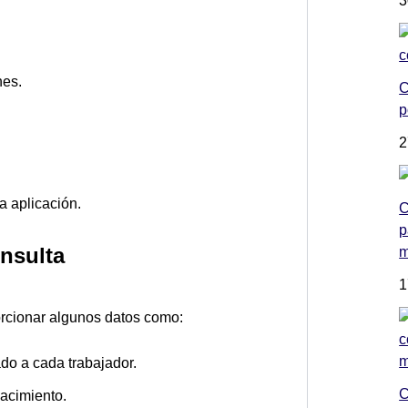
3
nes.
C
p
2
a aplicación.
C
p
onsulta
m
1
orcionar algunos datos como:
o a cada trabajador.
C
acimiento.