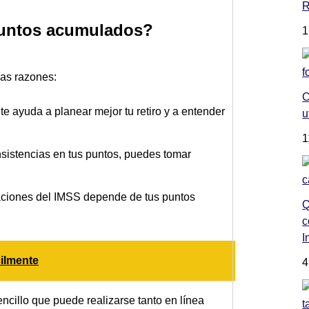
R
puntos acumulados?
1
ias razones:
C
e ayuda a planear mejor tu retiro y a entender
u
1
sistencias en tus puntos, puedes tomar
aciones del IMSS depende de tus puntos
Q
c
I
cilmente
4
cillo que puede realizarse tanto en línea