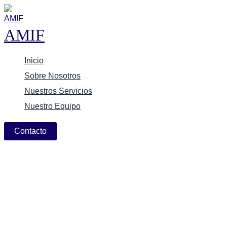
Ir
al
AMIF
contenido
Inicio
Sobre Nosotros
Nuestros Servicios
Nuestro Equipo
Contacto