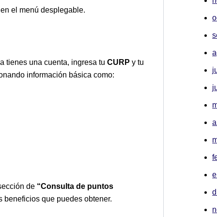
n
en el menú desplegable.
o
s
a
ya tienes una cuenta, ingresa tu
CURP
y tu
j
rcionando información básica como:
j
m
a
m
f
e
 sección de
“Consulta de puntos
d
os beneficios que puedes obtener.
n